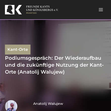
Skip
Mai
to
content
Men
Kant-Orte
Podiumsgespräch: Der Wiederaufbau
und die zukünftige Nutzung der Kant-
Orte (Anatolij Walujew)
Anatolij Walujew