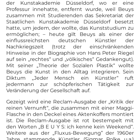
der Kunstakademie Düsseldorf, wo er eine
Professur innehatte, entfernt wurde, weil Beuys
zusammen mit Studierenden das Sekretariat der
Staatlichen Kunstakademie Düsseldorf besetzt
hatte, um jedem, der wollte, das Kunststudium zu
ermöglichen; – heute gilt Beuys als einer der
einflussreichsten deutschen Künstler der
Nachkriegszeit (trotz der einschränkenden
Hinweise in der Biographie von Hans Peter Riegel
auf sein „rechtes“ und „völkisches“ Gedankengut).
Mit seiner „Theorie der Sozialen Plastik“ wollte
Beuys die Kunst in den Alltag integrieren. Sein
Diktum „Jeder Mensch ein Künstler“ ruft
jedermann zur schöpferischen Tätigkeit zur
Veränderung der Gesellschaft auf.
Gezeigt wird eine Reclam-Ausgabe der „Kritik der
reinen Vernunft“, die zusammen mit einer Maggi-
Flasche in den Deckel eines Aktenkoffers montiert
ist. Die Reclam-Ausgabe ist rot bestempelt mit
den Worten „B E U Y S: ich kenne kein Weekend“.
Weitere aus der „Fluxus-Bewegung” der 1960er
Jahre stammende Künstler (Sigmar Polke u.a.)