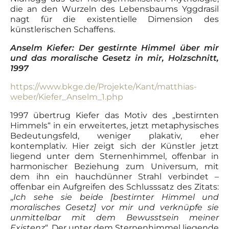
die an den Wurzeln des Lebensbaums Yggdrasil
nagt für die existentielle Dimension des
künstlerischen Schaffens.
Anselm Kiefer: Der gestirnte Himmel über mir
und das moralische Gesetz in mir, Holzschnitt,
1997
https://www.bkge.de/Projekte/Kant/matthias-
weber/Kiefer_Anselm_1.php
1997 übertrug Kiefer das Motiv des „bestirnten
Himmels“ in ein erweitertes, jetzt metaphysisches
Bedeutungsfeld, weniger plakativ, eher
kontemplativ. Hier zeigt sich der Künstler jetzt
liegend unter dem Sternenhimmel, offenbar in
harmonischer Beziehung zum Universum, mit
dem ihn ein hauchdünner Strahl verbindet –
offenbar ein Aufgreifen des Schlusssatz des Zitats:
„
Ich sehe sie beide [bestirnter Himmel und
moralisches Gesetz] vor mir und verknüpfe sie
unmittelbar mit dem
Bewusstsein meiner
Existenz
“. Der unter dem Sternenhimmel liegende