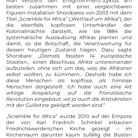
Man versteht den Enlightenment-Zyklus am
besten zusammen mit einer vergleichbaren
Figuren-Installation Shonibares von 2003 mit dem
Titel „Scramble for Africa“ („Wettlauf um Afrika“), der
die ebenfalls kopflosen Unterhändler der
Kolonialmächte darstellt, wie sie 1884 die
systematische Ausraubung Afrikas planten und
damit, so die Botschaft, die Verantwortung für
dessen heutigen Zustand tragen. Dazu sagte
Shonibare: „
Damals fassten 14 europäische
Staaten… einen Beschluss, Afrika untereinander
aufzuteilen, ohne sich um das, was die Afrikaner
selbst wollten, zu kümmern… Deshalb habe ich
diese Menschen als kopflose, als hirnlose
Menschen dargestellt. Ich habe auch eine Art
witzige Anspielung auf die Französische
Revolution eingebaut, wo ja auch die Aristokraten
mit der Guillotine geköpft worden sind
.“
„Scramble for Africa“ wurde 2010 auf der Empore
der von Karl Friedrich Schinkel erbauten
Friedrichswerderschen Kirche gezeigt – im
Kirchenraum darunter kaum zufällig die Büsten