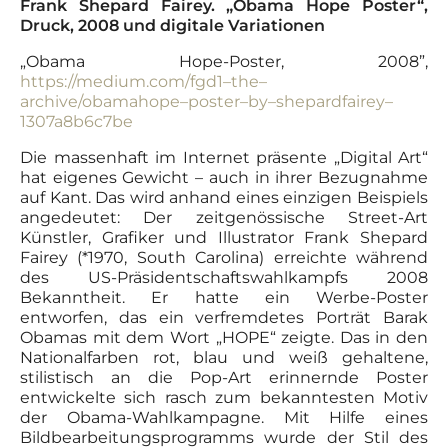
Frank Shepard Fairey. „Obama Hope Poster“,
Druck, 2008 und digitale Variationen
„Obama Hope-Poster, 2008”,
https://medium.com/fgd1
–
the
–
archive/obama
hope
–
poster
–
by
–
shepardfairey
–
1307a8b6c7be
Die massenhaft im Internet präsente „Digital Art“
hat eigenes Gewicht – auch in ihrer Bezugnahme
auf Kant. Das wird anhand eines einzigen Beispiels
angedeutet: Der zeitgenössische Street-Art
Künstler, Grafiker und Illustrator Frank Shepard
Fairey (*1970, South Carolina) erreichte während
des US-Präsidentschaftswahlkampfs 2008
Bekanntheit. Er hatte ein Werbe-Poster
entworfen, das ein verfremdetes Porträt Barak
Obamas mit dem Wort „HOPE“ zeigte. Das in den
Nationalfarben rot, blau und weiß gehaltene,
stilistisch an die Pop-Art erinnernde Poster
entwickelte sich rasch zum bekanntesten Motiv
der Obama-Wahlkampagne. Mit Hilfe eines
Bildbearbeitungsprogramms wurde der Stil des