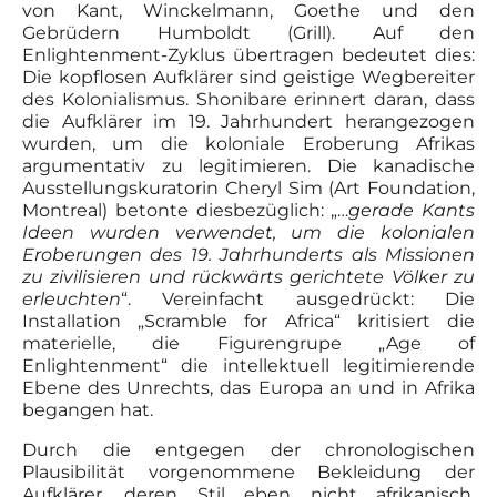
von Kant, Winckelmann, Goethe und den
Gebrüdern Humboldt (Grill). Auf den
Enlightenment-Zyklus übertragen bedeutet dies:
Die kopflosen Aufklärer sind geistige Wegbereiter
des Kolonialismus. Shonibare erinnert daran, dass
die Aufklärer im 19. Jahrhundert herangezogen
wurden, um die koloniale Eroberung Afrikas
argumentativ zu legitimieren. Die kanadische
Ausstellungskuratorin Cheryl Sim (Art Foundation,
Montreal) betonte diesbezüglich: „…
gerade Kants
Ideen wurden verwendet, um die kolonialen
Eroberungen des 19. Jahrhunderts als Missionen
zu zivilisieren und rückwärts gerichtete Völker zu
erleuchten
“. Vereinfacht ausgedrückt: Die
Installation „Scramble for Africa“ kritisiert die
materielle, die Figurengrupe „Age of
Enlightenment“ die intellektuell legitimierende
Ebene des Unrechts, das Europa an und in Afrika
begangen hat.
Durch die entgegen der chronologischen
Plausibilität vorgenommene Bekleidung der
Aufklärer, deren Stil eben nicht afrikanisch,