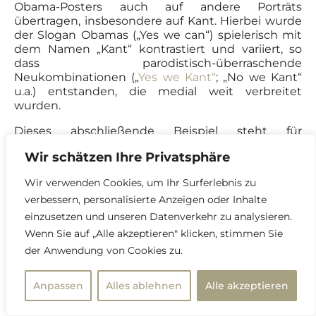
Obama-Posters auch auf andere Porträts
übertragen, insbesondere auf Kant. Hierbei wurde
der Slogan Obamas („Yes we can“) spielerisch mit
dem Namen „Kant“ kontrastiert und variiert, so
dass parodistisch-überraschende
Neukombinationen („
Yes we Kant“
; „No we Kant“
u.a.) entstanden, die medial weit verbreitet
wurden.
Dieses abschließende Beispiel steht für
hundertfache Variationen des Kant-Porträts in der
Wir schätzen Ihre Privatsphäre
digitalen Kunst und im Internet generell. Diese
basieren stets darauf, dass eines der klassischen
Wir verwenden Cookies, um Ihr Surferlebnis zu
zeitgenössischen Kantporträts mit Hilfe eines
verbessern, personalisierte Anzeigen oder Inhalte
Bildprogramms bearbeitet wird. Diese digitalen
Verfremdungen sind aufgrund ihrer Verbreitung
einzusetzen und unseren Datenverkehr zu analysieren.
nicht außer acht zu lassen. Sie führen zu einer
Wenn Sie auf „Alle akzeptieren" klicken, stimmen Sie
ganz neuen medialen Präsenz von Kantporträts
der Anwendung von Cookies zu.
gerade auch unter jüngeren Adressaten und
machen neugierig, mehr zu erfahren. Kant ist auch
unter jungen Leuten nicht „out“ – sonst wäre 2001
Anpassen
Alles ablehnen
Alle akzeptieren
nicht in Mexiko die ziemlich erfolgreiche
Avantgarde Punk-Band „
Descartes a Kant“