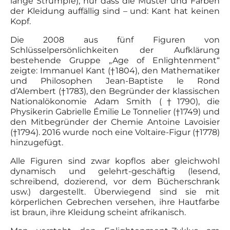
lange Strümpfe), nur dass die Muster und Farben
der Kleidung auffällig sind – und: Kant hat keinen
Kopf.
Die 2008 aus fünf Figuren von
Schlüsselpersönlichkeiten der Aufklärung
bestehende Gruppe „Age of Enlightenment“
zeigte: Immanuel Kant (†1804), den Mathematiker
und Philosophen Jean-Baptiste le Rond
d’Alembert (†1783), den Begründer der klassischen
Nationalökonomie Adam Smith (†1790), die
Physikerin Gabrielle Émilie Le Tonnelier (†1749) und
den Mitbegründer der Chemie Antoine Lavoisier
(†1794). 2016 wurde noch eine Voltaire-Figur (†1778)
hinzugefügt.
Alle Figuren sind zwar kopflos aber gleichwohl
dynamisch und gelehrt-geschäftig (lesend,
schreibend, dozierend, vor dem Bücherschrank
usw.) dargestellt. Überwiegend sind sie mit
körperlichen Gebrechen versehen, ihre Hautfarbe
ist braun, ihre Kleidung scheint afrikanisch.