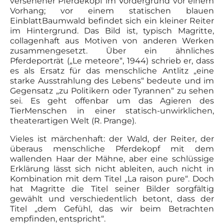
versehener Pferdekopf im Vordergrund vor einem
Vorhang; vor einem statischen blauen
EinblattBaumwald befindet sich ein kleiner Reiter
im Hintergrund. Das Bild ist, typisch Magritte,
collagenhaft aus Motiven von anderen Werken
zusammengesetzt. Über ein ähnliches
Pferdeporträt („Le meteore“, 1944) schrieb er, dass
es als Ersatz für das menschliche Antlitz „eine
starke Ausstrahlung des Lebens“ bedeute und im
Gegensatz „zu Politikern oder Tyrannen“ zu sehen
sei. Es geht offenbar um das Agieren des
TierMenschen in einer statisch-unwirklichen,
theaterartigen Welt (R. Prange).
Vieles ist märchenhaft: der Wald, der Reiter, der
überaus menschliche Pferdekopf mit dem
wallenden Haar der Mähne, aber eine schlüssige
Erklärung lässt sich nicht ableiten, auch nicht in
Kombination mit dem Titel „La raison pure“. Doch
hat Magritte die Titel seiner Bilder sorgfältig
gewählt und verschiedentlich betont, dass der
Titel „dem Gefühl, das wir beim Betrachten
empfinden, entspricht“.