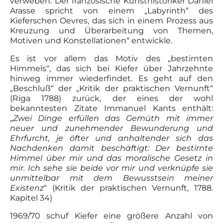
verweben. Der französische Kunsthistoriker Daniel
Arasse spricht von einem „Labyrinth“ des
Kieferschen Oevres, das sich in einem Prozess aus
Kreuzung und Überarbeitung von Themen,
Motiven und Konstellationen“ entwickle.
Es ist vor allem das Motiv des „bestirnten
Himmels“, das sich bei Kiefer über Jahrzehnte
hinweg immer wiederfindet. Es geht auf den
„Beschluß“ der „Kritik der praktischen Vernunft“
(Riga 1788) zurück, der eines der wohl
bekanntesten Zitate Immanuel Kants enthält:
„
Zwei Dinge erfüllen das Gemüth mit immer
neuer und zunehmender Bewunderung und
Ehrfurcht, je öfter und anhaltender sich das
Nachdenken damit beschäftigt: Der bestirnte
Himmel über mir und das moralische Gesetz in
mir. Ich sehe sie beide vor mir und verknüpfe sie
unmittelbar mit dem Bewusstsein meiner
Existenz
“ (Kritik der praktischen Vernunft, 1788.
Kapitel 34)
1969/70 schuf Kiefer eine größere Anzahl von