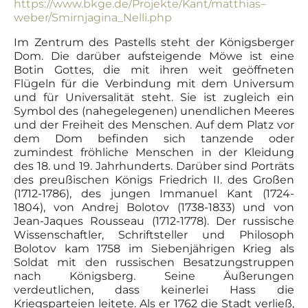
https://www.bkge.de/Projekte/Kant/matthias
–
weber/Smirnjagina_Nelli.php
Im Zentrum des Pastells steht der Königsberger
Dom. Die darüber aufsteigende Möwe ist eine
Botin Gottes, die mit ihren weit geöffneten
Flügeln für die Verbindung mit dem Universum
und für Universalität steht. Sie ist zugleich ein
Symbol des (nahegelegenen) unendlichen Meeres
und der Freiheit des Menschen. Auf dem Platz vor
dem Dom befinden sich tanzende oder
zumindest fröhliche Menschen in der Kleidung
des 18. und 19. Jahrhunderts. Darüber sind Porträts
des preußischen Königs Friedrich II. des Großen
(1712-1786), des jungen Immanuel Kant (1724-
1804), von Andrej Bolotov (1738-1833) und von
Jean-Jaques Rousseau (1712-1778). Der russische
Wissenschaftler, Schriftsteller und Philosoph
Bolotov kam 1758 im Siebenjährigen Krieg als
Soldat mit den russischen Besatzungstruppen
nach Königsberg. Seine Äußerungen
verdeutlichen, dass keinerlei Hass die
Kriegsparteien leitete. Als er 1762 die Stadt verließ,