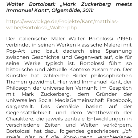
Walter Bortolossi: „Mark Zuckerberg meets
Immanuel Kant“, Ölgemälde, 2011:
https://www.bkge.de/Projekte/Kant/matthias-
weber/Bortolossi_Walter.php
Der italienische Maler Walter Bortolossi (*1961)
verbindet in seinen Werken klassische Malerei mit
Pop-Art und baut dadurch eine Spannung
zwischen Geschichte und Gegenwart auf, die für
seine Werke typisch ist. Bortolossi führt so
historische und aktuelle Kontexe zusammen. Der
Künstler hat zahlreiche Bilder philosophischen
Themen gewidmet. Hier wird Immanuel Kant, der
Philosoph der universellen Vernunft, im Gespräch
mit Mark Zuckerberg, dem Gründer der
universellen Social MediaGemeinschaft Facebook,
dargestellt. Das Gemälde basiert auf der
Gegensätzlichkeit und dem Wettbewerb der
Charaktere, die jeweils zentrale Entwicklungen in
verschiedene Zeiten und Welten verkörpern.
Bortolossi hat dazu folgendes geschrieben: „
Ich
spiele hier auf die Konkurrenz verschiedener