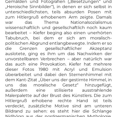
Gemälden und Fotografien („Besetzungen“ und
„Heroische Sinnbilder“), in denen er sich selbst in
unterschiedlichsten, teils absurden Posen mit
zum Hitlergruß erhobenem Arm zeigte. Damals
war das Thema Nationalsozialismus
wissenschaftlich und gesellschaftlich noch kaum
bearbeitet – Kiefer beging also einen unerhörten
Tabubruch, bei dem er sich am moralisch-
politischen Abgrund entlangbewegte. Indem er so
die Grenzen gesellschaftlicher Akzeptanz
auslotete, ging es ihm um das Nachwirken der
unvorstellbaren Verbrechen – aber natürlich war
das auch eine Provokation. Kiefer hat mehrere
dieser Fotos 1980 mit Acryl und Emulsion
überarbeitet und dabei den Sternenhimmel mit
dem Kant-Zitat „Über uns der gestirnte Himmel, in
uns das moralische Gesetz“ hinzugefügt,
außerdem eine stilisierte ausstrahlende
Malerpalette auf der Brust des Künstlers. Die zum
Hitlergruß erhobene rechte Hand ist teils
verdeckt, zusätzliche Motive sind am unteren
Bildrand zu sehen: es steht hier die Schlange
Nidhögg aus der nordgermanischen Mythologie,