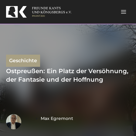
Skip
Mai
to
content
Men
Geschichte
Ostpreußen: Ein Platz der Versöhnung,
der Fantasie und der Hoffnung
Max Egremont