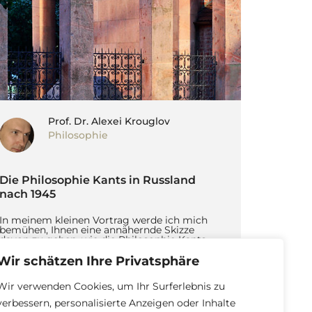
Prof. Dr. Alexei Krouglov
Philosophie
Die Philosophie Kants in Russland
nach 1945
In meinem kleinen Vortrag werde ich mich
bemühen, Ihnen eine annähernde Skizze
davon zu geben, wie die Philosophie Kants
nach […]
Wir schätzen Ihre Privatsphäre
Weiter lesen
Wir verwenden Cookies, um Ihr Surferlebnis zu
verbessern, personalisierte Anzeigen oder Inhalte