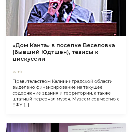
«Дом Канта» в поселке Веселовка
(бывший Юдтшен), тезисы к
дискуссии
admin
Правительством Калининградской области
выделено финансирование на текущее
содержание здания и территории, а также
штатный персонал музея. Музеем совместно с
БФУ […]