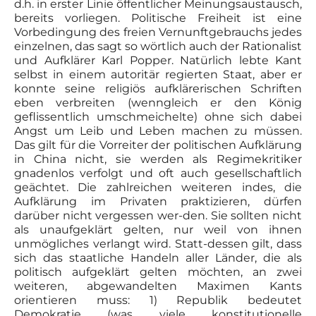
d.h. in erster Linie öffentlicher Meinungsaustausch,
bereits vorliegen. Politische Freiheit ist eine
Vorbedingung des freien Vernunftgebrauchs jedes
einzelnen, das sagt so wörtlich auch der Rationalist
und Aufklärer Karl Popper. Natürlich lebte Kant
selbst in einem autoritär regierten Staat, aber er
konnte seine religiös aufklärerischen Schriften
eben verbreiten (wenngleich er den König
geflissentlich umschmeichelte) ohne sich dabei
Angst um Leib und Leben machen zu müssen.
Das gilt für die Vorreiter der politischen Aufklärung
in China nicht, sie werden als Regimekritiker
gnadenlos verfolgt und oft auch gesellschaftlich
geächtet. Die zahlreichen weiteren indes, die
Aufklärung im Privaten praktizieren, dürfen
darüber nicht vergessen wer-den. Sie sollten nicht
als unaufgeklärt gelten, nur weil von ihnen
unmögliches verlangt wird. Statt-dessen gilt, dass
sich das staatliche Handeln aller Länder, die als
politisch aufgeklärt gelten möchten, an zwei
weiteren, abgewandelten Maximen Kants
orientieren muss: 1) Republik bedeutet
Demokratie (was viele konstitutionelle