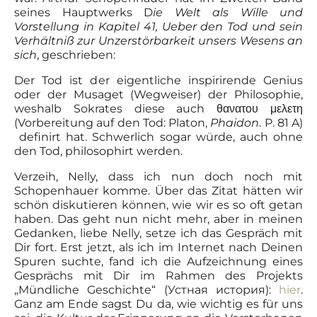
seines Hauptwerks D
ie Welt als Wille und
Vorstellung in Kapitel 41, Ueber den Tod und sein
Verhältniß zur Unzerstörbarkeit unsers Wesens an
sich
, geschrieben:
Der Tod ist der eigentliche inspirirende Genius
oder der Musaget (Wegweiser) der Philosophie,
weshalb Sokrates diese auch θανατου μελετη
(Vorbereitung auf den Tod: Platon,
Phaidon
. P. 81 A)
definirt hat. Schwerlich sogar würde, auch ohne
den Tod, philosophirt werden.
Verzeih, Nelly, dass ich nun doch noch mit
Schopenhauer komme. Über das Zitat hätten wir
schön diskutieren können, wie wir es so oft getan
haben. Das geht nun nicht mehr, aber in meinen
Gedanken, liebe Nelly, setze ich das Gespräch mit
Dir fort. Erst jetzt, als ich im Internet nach Deinen
Spuren suchte, fand ich die Aufzeichnung eines
Gesprächs mit Dir im Rahmen des Projekts
„Mündliche Geschichte“ (Устная история):
hier
.
Ganz am Ende sagst Du da, wie wichtig es für uns