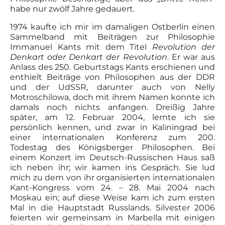
habe nur zwölf Jahre gedauert.
1974 kaufte ich mir im damaligen Ostberlin einen
Sammelband mit Beiträgen zur Philosophie
Immanuel Kants mit dem Titel
Revolution der
Denkart oder Denkart der Revolution
. Er war aus
Anlass des 250. Geburtstags Kants erschienen und
enthielt Beiträge von Philosophen aus der DDR
und der UdSSR, darunter auch von Nelly
Motroschilowa, doch mit ihrem Namen konnte ich
damals noch nichts anfangen. Dreißig Jahre
später, am 12. Februar 2004, lernte ich sie
persönlich kennen, und zwar in Kaliningrad bei
einer internationalen Konferenz zum 200.
Todestag des Königsberger Philosophen. Bei
einem Konzert im Deutsch-Russischen Haus saß
ich neben ihr; wir kamen ins Gespräch. Sie lud
mich zu dem von ihr organisierten internationalen
Kant-Kongress vom 24. – 28. Mai 2004 nach
Moskau ein; auf diese Weise kam ich zum ersten
Mal in die Hauptstadt Russlands. Silvester 2006
feierten wir gemeinsam in Marbella mit einigen