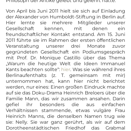
Philosoph der Antike gelebt und gelehrt hatte.
Von April bis Juni 2011 hielt sie sich auf Einladung
der Alexander von Humboldt-Stiftung in Berlin auf.
Hier lernte sie mehrere Mitglieder unserer
Gesellschaft kennen, mit denen ein
freundschaftlicher Kontakt entstand. Am 15. Juni
2011 führte sie im Rahmen der ersten öffentlichen
Veranstaltung unserer drei Monate zuvor
gegründeten Gesellschaft ein Podiumsgespräch
mit Prof. Dr. Monique Castillo über das Thema
„Warum die heutige Welt die Ideen Immanuel
Kants beachten sollte“:
hier
. Was sie während ihres
Berlinaufenthalts (z. T. gemeinsam mit mir)
unternommen hat, kann hier nicht berichtet
werden, nur eines: Einen großen Eindruck machte
auf sie das Doku-Drama Heinrich Breloers über die
Familie Mann, das wir zusammen ansahen. Darin
gefiel ihr besonders die aus einfachen
Verhältnissen stammende, etwas vulgäre Frau
Heinrich Manns, die denselben Namen trug wie
sie: Nelly. Sie war ganz gerührt, als wir auf dem
Dorotheenstädtischen Friedhof das Grabmal