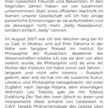
ihrer russischen Freunde und Bekannten. In den
folgenden Jahren haben wir viel zusammen
unternommen. Statt eines offiziellen Nachrufs im
Namen unserer Gesellschaft will ich hier einige
persönliche Erinnerungen an sie aufschreiben und
sie deswegen nicht mehr „Nelly Wassiljewna“,
sondern einfach „Nelly“ nennen.
Im August 2007 war ich drei Wochen lang bei ihr
zu Gast in Moskau und auf ihrer Datscha in der
Nähe von Sergijew Possad. Im Institut für
Philosophie der Russischen Akademie der
Wissenschaften erlebte ich, wie sie dort von allen
verehrt wurde, als Philosophin und als eine Art
Mutter des Instituts. Ich hatte schon seit Jahren –
langsam und nicht sehr intensiv – Russisch
gelernt, aber erst sie hat mir die russische Kultur,
Literatur und Philosophie nahegebracht. Vor einer
Zugfahrt nach Jasnaja Poljana, dem ehemaligen
Wohnsitz Leo Tolstois, gab sie mir Tolstois
Erzählung
Der Tod des Iwan Iljitsch
zu lesen und
interpretierte diese anhand von Gedanken in
G.W.F. Hegels
Phänomenologie des Geistes
über