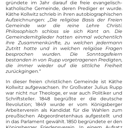
gründete im Jahr darauf die freie evangelisch-
katholische Gemeinde, deren Prediger er wurde.
Käthe Kollwitz schrieb in ihren autobiographischen
Aufzeichnungen:
„Die religiöse Basis der Freien
Gemeinde war die reine Lehre Christi.
Philosophisch schloss sie sich Kant an. Die
Gemeindemitglieder hatten einmal wöchentlich
ihre Zusammenkünfte, zu wel­chen jedermann
Zutritt hatte und in welchen religiöse Fragen
besprochen wurden. Die Sonntagsfeiern
bestanden in von Rupp vorgetragenen Predigten,
die immer wieder auf die sittliche Freiheit
zurückgingen.“
In dieser freien christlichen Gemeinde ist Käthe
Kollwitz aufgewachsen. Ihr Großvater Julius Rupp
war nicht nur Theologe, er war auch Politiker und
Schriftsteller. 1848 begrüßte er die deutsche
Revolution; 1849 wurde er vom Königsberger
Arbeiterverein als Kandidat für die Wahlen zum
preußischen Abgeordnetenhaus aufgestellt und
in das Parlament gewählt. 1850 begründete er den
Königsberger Friedensverein. In einem Aufsatz