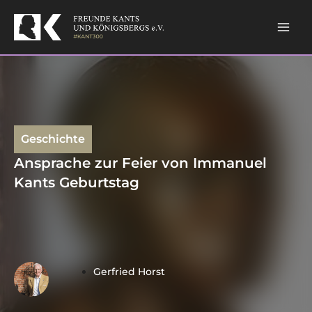
Skip
Mai
to
content
Men
Geschichte
Ansprache zur Feier von Immanuel
Kants Geburtstag
Gerfried Horst