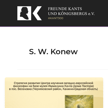
Skip
to
content
S. W. Konew