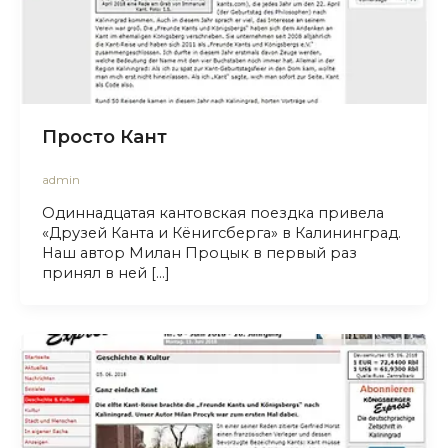
Просто Кант
admin
Одиннадцатая кантовская поездка привела
«Друзей Канта и Кёнигсберга» в Калининград.
Наш автор Милан Процык в первый раз
принял в ней […]