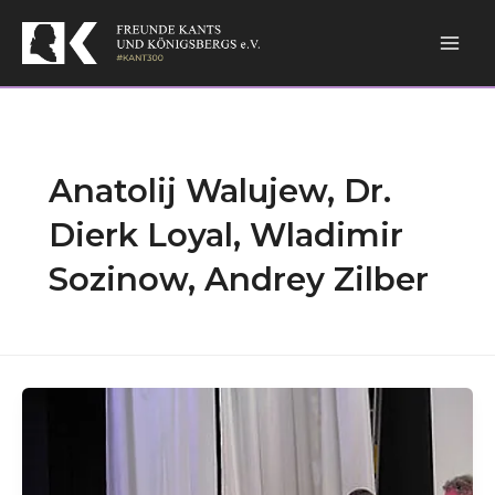
Skip
Mai
to
content
Men
Anatolij Walujew, Dr.
Dierk Loyal, Wladimir
Sozinow, Andrey Zilber