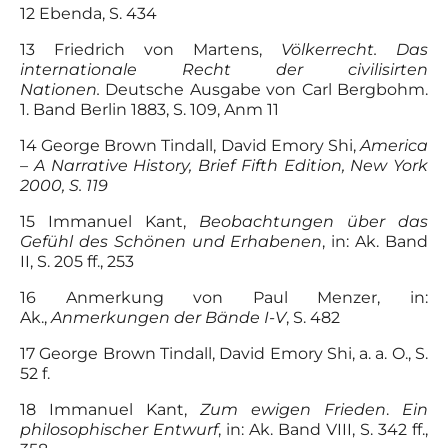
12 Ebenda, S. 434
13 Friedrich von Martens,
Völkerrecht. Das
internationale Recht der civilisirten
Nationen.
Deutsche Ausgabe von Carl Bergbohm.
1. Band Berlin 1883, S. 109, Anm 11
14 George Brown Tindall, David Emory Shi,
America
– A Narrative History, Brief Fifth Edition, New York
2000, S. 119
15 Immanuel Kant,
Beobachtungen über das
Gefühl des Schönen und Erhabenen
, in: Ak. Band
II, S. 205 ff., 253
16 Anmerkung von Paul Menzer, in:
Ak.,
Anmerkungen der Bände I-V
, S. 482
17 George Brown Tindall, David Emory Shi, a. a. O., S.
52 f.
18 Immanuel Kant,
Zum ewigen Frieden
.
Ein
philosophischer Entwurf
, in: Ak. Band VIII, S. 342 ff.,