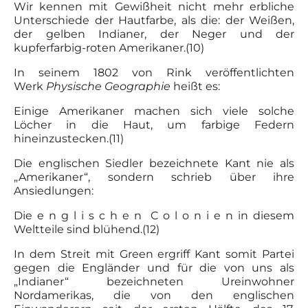
Wir kennen mit Gewißheit nicht mehr erbliche
Unterschiede der Hautfarbe, als die: der Weißen,
der gelben Indianer, der Neger und der
kupferfarbig-roten Amerikaner.(10)
In seinem 1802 von Rink veröffentlichten
Werk
Physische Geographie
heißt es:
Einige Amerikaner machen sich viele solche
Löcher in die Haut, um farbige Federn
hineinzustecken.(11)
Die englischen Siedler bezeichnete Kant nie als
„Amerikaner“, sondern schrieb über ihre
Ansiedlungen:
Die e n g l i s c h e n C o l o n i e n in diesem
Weltteile sind blühend.(12)
In dem Streit mit Green ergriff Kant somit Partei
gegen die Engländer und für die von uns als
„Indianer“ bezeichneten Ureinwohner
Nordamerikas, die von den englischen