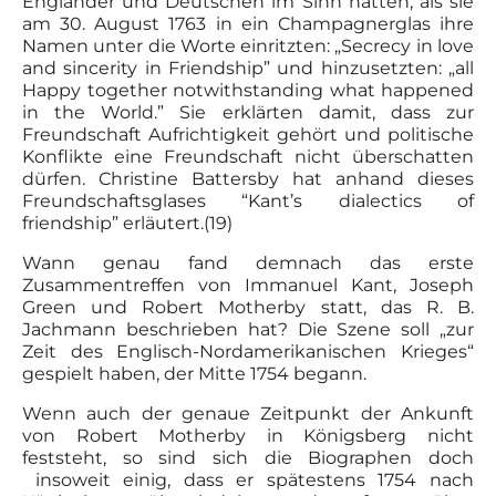
Engländer und Deutschen im Sinn hatten, als sie
am 30. August 1763 in ein Champagnerglas ihre
Namen unter die Worte einritzten: „Secrecy in love
and sincerity in Friendship” und hinzusetzten: „all
Happy together notwithstanding what happened
in the World.” Sie erklärten damit, dass zur
Freundschaft Aufrichtigkeit gehört und politische
Konflikte eine Freundschaft nicht überschatten
dürfen. Christine Battersby hat anhand dieses
Freundschaftsglases “Kant’s dialectics of
friendship” erläutert.(19)
Wann genau fand demnach das erste
Zusammentreffen von Immanuel Kant, Joseph
Green und Robert Motherby statt, das R. B.
Jachmann beschrieben hat? Die Szene soll „zur
Zeit des Englisch-Nordamerikanischen Krieges“
gespielt haben, der Mitte 1754 begann.
Wenn auch der genaue Zeitpunkt der Ankunft
von Robert Motherby in Königsberg nicht
feststeht, so sind sich die Biographen doch
insoweit einig, dass er spätestens 1754 nach