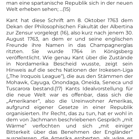
man eine spartanische Republik sich in der neuen
Welt erheben sehen; …(15)
Kant hat diese Schrift am 8. Oktober 1763 dem
Dekan der Philosophischen Fakultät der Albertina
zur Zensur vorgelegt (16), also kurz nach jenem 30.
August 1763, an dem er und seine englischen
Freunde ihre Namen in das Champagnerglas
ritzten. Sie wurde 1764 in Königsberg
veröffentlicht. Wie genau Kant über die Zustände
in Nordamerika Bescheid wusste, zeigt sein
Hinweis auf die sechs Nationen der Irokesen-Liga
(„The Iroquois League“), die aus den Stämmen der
Mohawk, Cayuga, Onondaga, Oneida, Seneca und
Tuscarora bestand.(17) Kants Idealvorstellung für
die neue Welt war es offenbar, dass sich die
„Amerikaner“, also die Ureinwohner Amerikas,
aufgrund eigener Gesetze in einer Republik
organisierten. Ihr Recht, das zu tun, hat er wohl in
dem von Jachmann beschriebenen Gespräch „mit
Wärme“ verfochten und sich „mit einiger
Bitterkeit über das Benehmen der Engländer“
ausgelassen, die Amerika eroberten, als wäre es