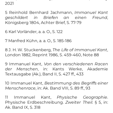
2021
5 Reinhold Bernhard Jachmann,
Immanuel Kant
geschildert in Briefen an einen Freund
,
Königsberg 1804, Achter Brief, S. 77-79
6 Karl Vorländer, a. a. O., S. 122
7 Manfred Kühn, a. a. O., S. 185-186
8 J. H. W. Stuckenberg,
The Life of Immanuel Kant
,
London 1882, Reprint 1986, S. 459-460, Note 88
9 Immanuel Kant,
Von den verschiedenen Racen
der Menschen
, in: Kants Werke, Akademie
Textausgabe (Ak.), Band II, S. 427 ff., 433
10 Immanuel Kant,
Bestimmung des Begriffs einer
Menschenrace
, in: Ak. Band VIII, S. 89 ff., 93
11 Immanuel Kant,
Physische Geographie
.
Physische Erdbeschreibung.
Zweiter Theil.
§ 5, in:
Ak. Band IX, S. 318