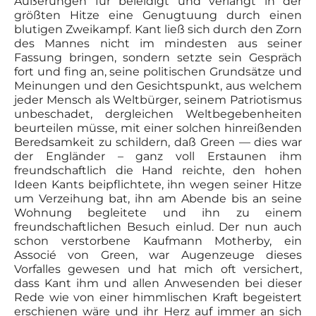
Äuße­rungen für beleidigt und verlangt in der
größten Hitze eine Genug­tuung durch einen
blutigen Zweikampf. Kant ließ sich durch den Zorn
des Mannes nicht im mindesten aus seiner
Fassung bringen, sondern setzte sein Gespräch
fort und fing an, seine politischen Grundsätze und
Meinungen und den Gesichtspunkt, aus welchem
jeder Mensch als Weltbürger, seinem Patriotismus
unbeschadet, der­gleichen Weltbegebenheiten
beurteilen müsse, mit einer solchen hin­reißenden
Beredsamkeit zu schildern, daß Green — dies war
der Eng­länder – ganz voll Erstaunen ihm
freundschaftlich die Hand reichte, den hohen
Ideen Kants beipflichtete, ihn wegen seiner Hitze
um Ver­zeihung bat, ihn am Abende bis an seine
Wohnung begleitete und ihn zu einem
freundschaftlichen Besuch einlud. Der nun auch
schon ver­storbene Kaufmann Motherby, ein
Associé von Green, war Augen­zeuge dieses
Vorfalles gewesen und hat mich oft versichert,
dass Kant ihm und allen Anwesenden bei dieser
Rede wie von einer himmlischen Kraft begeistert
erschienen wäre und ihr Herz auf immer an sich