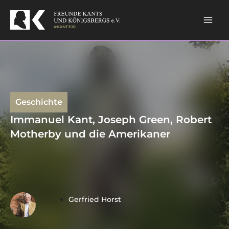
Skip
Mai
to
content
Men
Geschichte
Immanuel Kant, Joseph Green, Robert
Motherby und die Amerikaner
Gerfried Horst