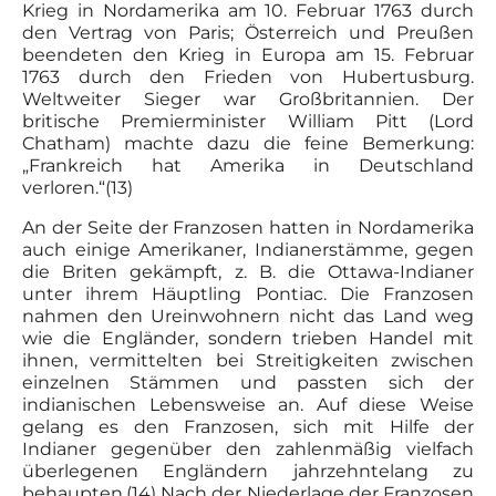
Krieg in Nordamerika am 10. Februar 1763 durch
den Vertrag von Paris; Österreich und Preußen
beendeten den Krieg in Europa am 15. Februar
1763 durch den Frieden von Hubertusburg.
Weltweiter Sieger war Großbritannien. Der
britische Premierminister William Pitt (Lord
Chatham) machte dazu die feine Bemerkung:
„Frankreich hat Amerika in Deutschland
verloren.“(13)
An der Seite der Franzosen hatten in Nordamerika
auch einige Amerikaner, Indianerstämme, gegen
die Briten gekämpft, z. B. die Ottawa-Indianer
unter ihrem Häuptling Pontiac. Die Franzosen
nahmen den Ureinwohnern nicht das Land weg
wie die Engländer, sondern trieben Handel mit
ihnen, vermittelten bei Streitigkeiten zwischen
einzelnen Stämmen und passten sich der
indianischen Lebensweise an. Auf diese Weise
gelang es den Franzosen, sich mit Hilfe der
Indianer gegenüber den zahlenmäßig vielfach
überlegenen Engländern jahrzehntelang zu
behaupten.(14) Nach der Niederlage der Franzosen