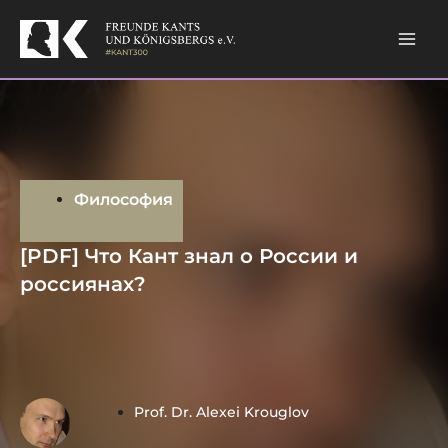
Skip
Mai
to
content
Men
Философия
[PDF] Что Кант знал о России и
россиянах?
Prof. Dr. Alexei Krouglov