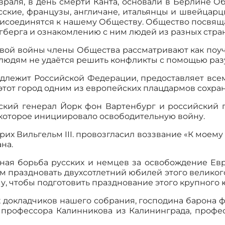
евраля, в день смерти Канта, основали в Берлине О
сские, французы, англичане, итальянцы и швейцар
рисоединятся к нашему Обществу. Общество посвящ
гберга и ознакомлению с ним людей из разных стра
вой войны члены Общества рассматривают как поуч
 людям не удаётся решить конфликты с помощью раз
надлежит Российской Федерации, предоставляет все
этот город одним из европейских плацдармов сохра
усский генерал Йорк фон Вартенбург и российски
которое инициировало освободительную войну.
дрих Вильгельм III. провозгласил воззвание «К моем
ана.
стная борьба русских и немцев за освобождение Ев
ем праздновать двухсотлетний юбилей этого велико
му, чтобы подготовить празднование этого крупного 
 докладчиков нашего собрания, господина барона 
 профессора Калинникова из Калининграда, профе