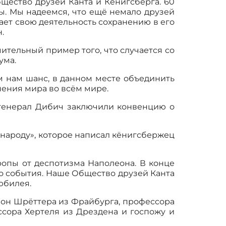
бщество друзей Канта и Кёнигсберга. 60
цы. Мы надеемся, что ещё немало друзей
ает свою деятельность сохранению в его
н.
ительный пример того, что случается со
ума.
м нам шанс, в данном месте объединить
нения мира во всём мире.
й генерал Дибич заключили конвенцию о
у народу», которое написал кёнигсбержец
ропы от деспотизма Наполеона. В конце
го события. Наше Общество друзей Канта
юбилея.
фон Шрёттера из Фрайбурга, профессора
ссора Хертеля из Дрездена и госпожу и