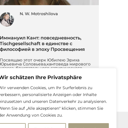
N. W. Motroshilova
Иммануил Кант: повседневность,
Tischgesellschaft в единстве с
философией в эпоху Просвещения
Посвящаю этот очерк Юбилею Эриха
Юрьевича Соловьева,кантоведа мирового
класса, блистательного сатирического
поэта, многолетнего друга. Среди
предрассудков, к произрастанию которых
Wir schätzen Ihre Privatsphäre
равно […]
Weiter lesen
Wir verwenden Cookies, um Ihr Surferlebnis zu
verbessern, personalisierte Anzeigen oder Inhalte
einzusetzen und unseren Datenverkehr zu analysieren.
Wenn Sie auf „Alle akzeptieren" klicken, stimmen Sie
der Anwendung von Cookies zu.
Impressum und Datenschutzerklärung