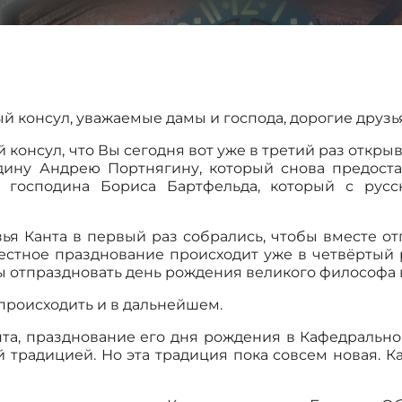
 консул, уважаемые дамы и господа, дорогие друзь
консул, что Вы сегодня вот уже в третий раз откры
подину Андрею Портнягину, который снова предос
и господина Бориса Бартфельда, который с русс
ья Канта в первый раз собрались, чтобы вместе о
естное празднование происходит уже в четвёртый р
ы отпраздновать день рождения великого философа 
т происходить и в дальнейшем.
нта, празднование его дня рождения в Кафедральн
традицией. Но эта традиция пока совсем новая. К