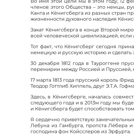
Во имя этой цели мы в этом году, 12 ф
членов этого Общества – это немцы, ру
Канта и Кёнигсберга из разных стран п
жизненности духовного наследия Кёнис
Закат Кёнигсберга в конце Второй миро
всей человеческой цивилизацией, если
Тот факт, что Кёнигсберг сегодня при
немецкую и русскую историю и сделать 
30 декабря 1812 года в Тауроггене пр
перемирии между Россией и Пруссией, 
17 марта 1813 года прусский король Фри
Теодор Готтлиб Хиппель, друг Э.Т.А. Гофм
Здесь, в Кёнигсберге, началась совме
следующего года и в 2013м году мы буд
и Кёнигсберга будет способствовать то
Я сердечно приветствую замечательных
Лебуна из Гамбурга, пропста Лёбера и
господина фон Койсслеров из Эрфурта.