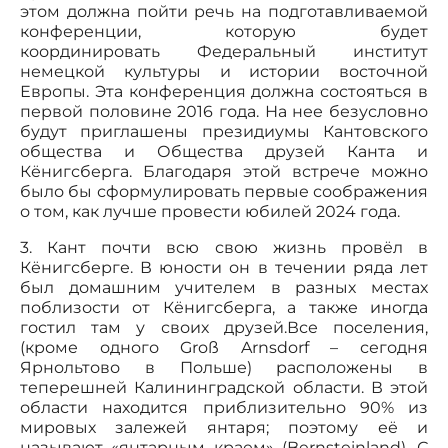
этом должна пойти речь на подготавливаемой
конференции, которую будет
координировать Федеральный институт
немецкой культуры и истории восточной
Европы. Эта конференция должна состояться в
первой половине 2016 года. На нее безусловно
будут приглашены президиумы Кантовского
общества и Общества друзей Канта и
Кёнигсберга. Благодаря этой встрече можно
было бы сформулировать первые соображения
о том, как лучше провести юбилей 2024 года.
3. Кант почти всю свою жизнь провёл в
Кёнигсберге. В юности он в течении ряда лет
был домашним учителем в разных местах
поблизости от Кёнигсберга, а также иногда
гостил там у своих друзей.Все поселения,
(кроме одного Groß Arnsdorf – сегодня
Ярнольтово в Польше) расположены в
теперешней Калининградской области. В этой
области находится приблизительно 90% из
мировых залежей янтаря; поэтому её и
называют «янтарным краем» (Bernsteinland). С