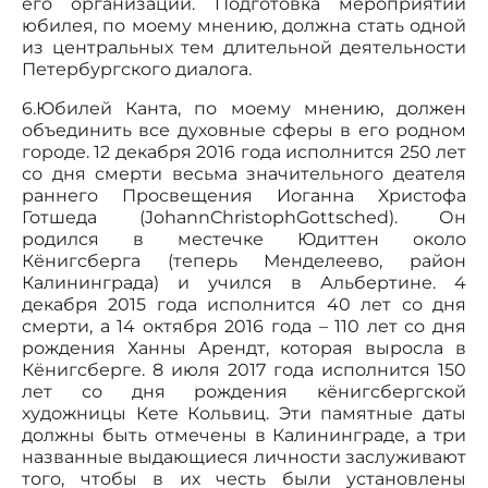
его организации. Подготовка мероприятий
юбилея, по моему мнению, должна стать одной
из центральных тем длительной деятельности
Петербургского диалога.
6.Юбилей Канта, по моему мнению, должен
объединить все духовные сферы в его родном
городе. 12 декабря 2016 года исполнится 250 лет
со дня смерти весьма значительного деателя
раннего Просвещения Иоганна Христофа
Готшеда (JohannChristophGottsched). Он
родился в местечке Юдиттен около
Кёнигсберга (теперь Менделеево, район
Калининграда) и учился в Альбертине. 4
декабря 2015 года исполнится 40 лет со дня
смерти, а 14 октября 2016 года – 110 лет со дня
рождения Ханны Арендт, которая выросла в
Кёнигсберге. 8 июля 2017 года исполнится 150
лет со дня рождения кёнигсбергской
художницы Кете Кольвиц. Эти памятные даты
должны быть отмечены в Калининграде, а три
названные выдающиеся личности заслуживают
того, чтобы в их честь были установлены