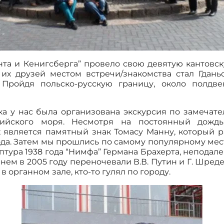
нта и Кенигсберга” провело свою девятую кантовс
их друзей местом встречи/знакомства стал Гдан
. Пройдя польско-русскую границу, около полд
ака у нас была организована экскурсия по замечат
ийского моря. Несмотря на постоянный дождь,
 является памятный знак Томасу Манну, который 
года. Затем мы прошлись по самому популярному мес
ьптура 1938 года “Нимфа” Германа Брахерта, непода
нем в 2005 году переночевали В.В. Путин и Г. Шред
в органном зале, кто-то гулял по городу.