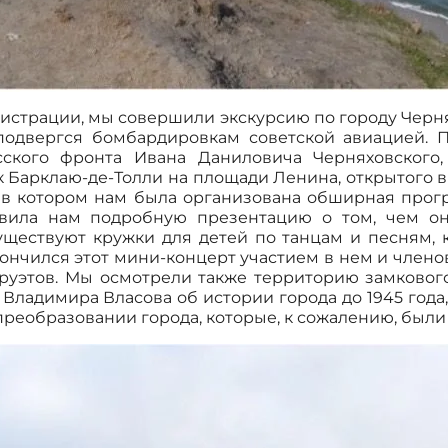
истрации, мы совершили экскурсию по городу Черн
подвергся бомбардировкам советской авиацией. 
сского фронта Ивана Даниловича Черняховского,
 Барклаю-де-Толли на площади Ленина, открытого в
в котором нам была организована обширная прогр
авила нам подробную презентацию о том, чем они
ществуют кружки для детей по танцам и песням, 
кончился этот мини-концерт участием в нем и члено
руэтов. Мы осмотрели также территорию замкового
ладимира Власова об истории города до 1945 года, 
реобразовании города, которые, к сожалению, были