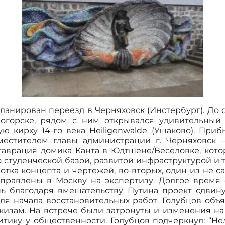
апланирован переезд в Черняховск (Инстербург). До
логорске, рядом с ним открывался удивительный
 кирху 14-го века Heiligenwalde (Ушаково). Приб
местителем главы администрации г. Черняховск 
таврация домика Канта в Юдтшене/Веселовке, котор
студенческой базой, развитой инфраструктурой и тп
ботка концепта и чертежей, во-вторых, один из не с
правлены в Москву на экспертизу. Долгое время
ь благодаря вмешательству Путина проект сдвинул
для начала восстановительных работ. Голубцов объ
скизам. На встрече были затронуты и изменения на
тику у общественности. Голубцов подчеркнул: “Нел