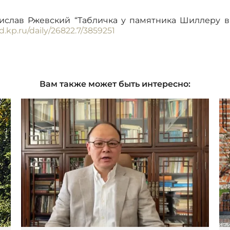
дислав Ржевский “Табличка у памятника Шиллеру 
d.kp.ru/daily/26822.7/3859251
Вам также может быть интересно: