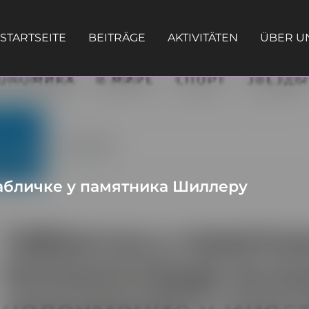
STARTSEITE
BEITRÄGE
AKTIVITÄTEN
ÜBER U
абличке у памятника Шиллеру