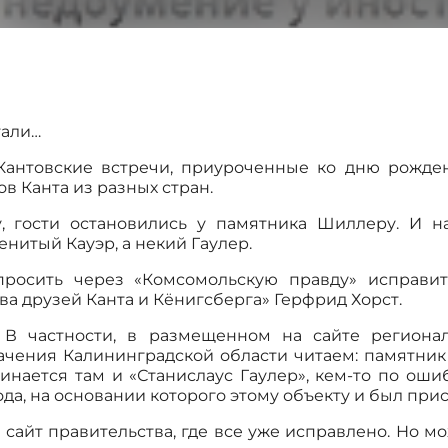
тали…
Кантовские встречи, приуроченные ко дню рожде
 Канта из разных стран.
, гости остановились у памятника Шиллеру. И 
енитый Кауэр, а некий Гаулер.
росить через «Комсомольскую правду» исправить
 друзей Канта и Кёнигсберга» Герфрид Хорст.
. В частности, в размещенном на сайте регионал
ачения Калининградской области читаем: памятник 
минается там и «Станислаус Гаулер», кем-то по о
ода, на основании которого этому объекту и был при
сайт правительства, где все уже исправлено. Но мо