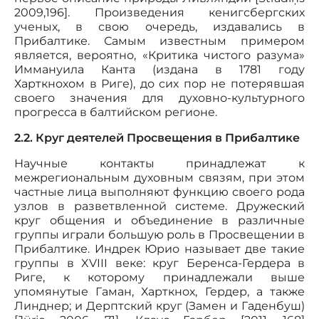
2009,196]. Произведения кенигсбергских
ученых, в свою очередь, издавались в
Прибалтике. Самым известным примером
является, вероятно, «Критика чистого разума»
Иммануила Канта (издана в 1781 году
Харткнохом в Риге), до сих пор не потерявшая
своего значения для духовно-культурного
прогресса в балтийском регионе.
2.2. Круг деятелей Просвещения в Прибалтике
Научные контакты принадлежат к
межрегиональным духовным связям, при этом
частные лица выполняют функцию своего рода
узлов в разветвленной системе. Дружеский
круг общения и объединение в различные
группы играли большую роль в Просвещении в
Прибалтике. Индрек Юрио называет две такие
группы в XVIII веке: круг Беренса-Гердера в
Риге, к которому принадлежали выше
упомянутые Гаман, Харткнох, Гердер, а также
Линднер; и Дерптский круг (Замен и Гаденбуш)