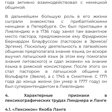
года активно взаимодействовал с немецкой
общиной.
В дальнейшем большую роль в его жизни
сыграли знакомства с прибалтийскими
немцами в Петербурге. Он был приглашен в
Ливляндию и в 1736 году занял там вакантное
место пастора, предложенное ему Фридрихом
Бернардом Блауфуссом (пастором в Эрмесе/
Эргеме). Поскольку деятельность в латвийских
общинах предполагала знание языка, он вскоре
выучил латышский язык (в этом ему помогали
знания литовского) и сдал экзамен на знание
языка в рижской консистории. После этого он
стал пастором в латышской общине в
Вольфарте (Эвеле), а с 1745 в Смилтене. С 1771
года до конца жизни (он умер в 1777 году) он
был суперинтендантом в Ливляндии.
4. Характерные признаки в
лексикографических трудах Линднера и Ланге
4.1. «Лексикон» Якоба Ланге