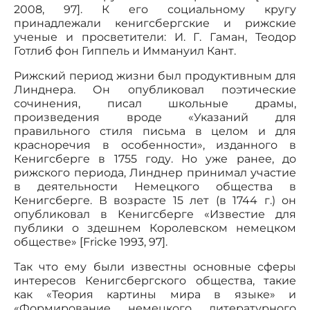
2008, 97]. К его социальному кругу
принадлежали кенигсбергские и рижские
ученые и просветители: И. Г. Гаман, Теодор
Готлиб фон Гиппель и Иммануил Кант.
Рижский период жизни был продуктивным для
Линднера. Он опубликовал поэтические
сочинения, писал школьные драмы,
произведения вроде «Указаний для
правильного стиля письма в целом и для
красноречия в особенности», изданного в
Кенигсберге в 1755 году. Но уже ранее, до
рижского периода, Линднер принимал участие
в деятельности Немецкого общества в
Кенигсберге. В возрасте 15 лет (в 1744 г.) он
опубликовал в Кенигсберге «Известие для
публики о здешнем Королевском немецком
обществе» [Fricke 1993, 97].
Так что ему были известны основные сферы
интересов Кенигсбергского общества, такие
как «Теория картины мира в языке» и
«Формирование немецкого литературного