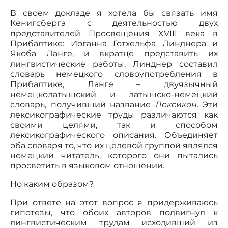
В своем докладе я хотела бы связать имя
Кенигсберга с деятельностью двух
представителей Просвещения XVIII века в
Прибалтике: Иоганна Готхельфа Линднера и
Якоба Ланге, и вкратце представить их
лингвистические работы. Линднер составил
словарь немецкого словоупотребления в
Прибалтике, Ланге – двуязычный
немецколатышский и латышско-немецкий
словарь, получивший название
Лексикон
. Эти
лексикографические труды различаются как
своими целями, так и способом
лексикографического описания. Объединяет
оба словаря то, что их целевой группой являлся
немецкий читатель, которого они пытались
просветить в языковом отношении.
Но каким образом?
При ответе на этот вопрос я придерживаюсь
гипотезы, что обоих авторов подвигнул к
лингвистическим трудам исходивший из