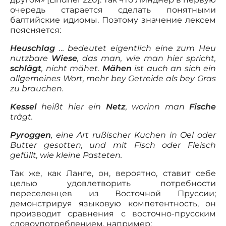
очередь старается сделать понятными
балтийские идиомы. Поэтому значение лексем
поясняется:
Heuschlag
… bedeutet eigentlich eine zum Heu
nutzbare
Wiese
, das man, wie man hier spricht,
schlägt
, nicht mähet.
Mähen
ist auch an sich ein
allgemeines Wort, mehr bey Getreide als bey Gras
zu brauchen.
Kessel
heißt hier ein
Netz
, worinn man
Fische
trägt.
Pyroggen
, eine Art rußischer Kuchen in Oel oder
Butter gesotten, und mit Fisch oder Fleisch
gefüllt, wie kleine Pasteten.
Так же, как Ланге, он, вероятно, ставит себе
целью удовлетворить потребности
переселенцев из Восточной Пруссии;
демонстрируя языковую компетентность, он
производит сравнения с восточно-прусским
словоупотреблением, например: