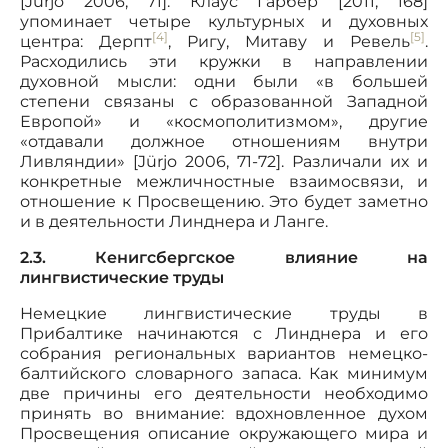
[Jürjo 2006, 71]. Клаус Гарбер [2011, 168]
упоминает четыре культурных и духовных
[4]
[5]
центра: Дерпт
, Ригу, Митаву и Ревель
.
Расходились эти кружки в направлении
духовной мысли: одни были «в большей
степени связаны с образованной Западной
Европой» и «космополитизмом», другие
«отдавали должное отношениям внутри
Ливляндии» [Jürjo 2006, 71-72]. Различали их и
конкретные межличностные взаимосвязи, и
отношение к Просвещению. Это будет заметно
и в деятельности Линднера и Ланге.
2.3. Кенигсбергское влияние на
лингвистические труды
Немецкие лингвистические труды в
Прибалтике начинаются с Линднера и его
собрания региональных вариантов немецко-
балтийского словарного запаса. Как минимум
две причины его деятельности необходимо
принять во внимание: вдохновленное духом
Просвещения описание окружающего мира и