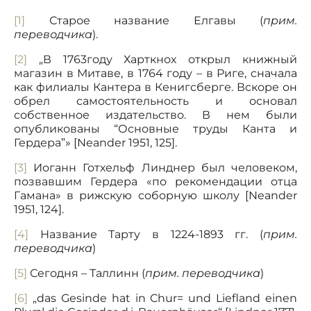
[1]
Старое название Елгавы (
прим.
переводчика
).
[2]
„В 1763году Харткнох открыл книжный
магазин в Митаве, в 1764 году – в Риге, сначала
как филиалы Кантера в Кенигсберге. Вскоре он
обрел самостоятельность и основал
собственное издательство. В нем были
опубликованы “Основные труды Канта и
Гердера”» [Neander 1951, 125].
[3]
Иоганн Готхельф Линднер был человеком,
позвавшим Гердера «по рекомендации отца
Гамана» в рижскую соборную школу [Neander
1951, 124].
[4]
Название Тарту в 1224-1893 гг. (
прим.
переводчика
)
[5]
Сегодня – Таллинн (
прим. переводчика
)
[6]
„das Gesinde hat in Chur= und Liefland einen