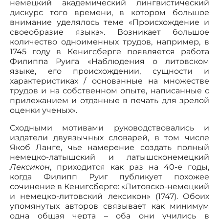
немецкий академический лингвистический
дискурс того времени, в котором большое
внимание уделялось теме «Происхождение и
своеобразие языка». Возникает большое
количество одноименных трудов, например, в
1745 году в Кенигсберге появляется работа
Филиппа Руига «Наблюдения о литовском
языке, его происхождении, сущности и
характеристиках / основанные на множестве
трудов и на собственном опыте, написанные с
прилежанием и отданные в печать для зрелой
оценки ученых».
Сходными мотивами руководствовались и
издатели двуязычных словарей, в том числе
Якоб Ланге, чье намерение создать полный
немецко-латышский и латышсконемецкий
Лексикон
, приходится как раз на 40-е годы,
когда Филипп Руиг публикует похожее
сочинение в Кенигсберге: «Литовско-немецкий
и немецко-литовский лексикон» (1747). Обоих
упомянутых авторов связывает как минимум
одна общая черта – оба они учились в