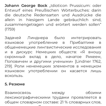
Johann George Bock
„Idioticon Prussicum: oder
Entwurf eines Preußischen Wörterbuches: darin
die deutsche Redensarten und Ausdrücke die
allein in hiesigem Lande gebräuchlich sind,
zusammengetragen und erörtert werden sollen“
(1759)
Задачей Линднера было интегрировать
языковое употребление в Прибалтике в
общенемецкие лингвистические исследования
и в дискурс Немецких обществ: «Я вношу
скромный вклад в дело, начатое Рихеем,
Поповичем и другими учеными» [Lindner 1762,
219]. Роли ненемецких элементов в немецком
языковом употреблении он касается лишь
вскользь.
5. Резюме
Взаимосвязь между обоими
лексикографическими трудами проявляется в
общем словарном составе: 21 % словарных слов,