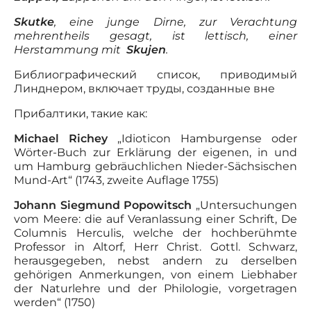
Skutke
, eine junge Dirne, zur Verachtung
mehrentheils gesagt, ist lettisch, einer
Herstammung mit
Skujen
.
Библиографический список, приводимый
Линднером, включает труды, созданные вне
Прибалтики, такие как:
Michael Richey
„Idioticon Hamburgense oder
Wörter-Buch zur Erklärung der eigenen, in und
um Hamburg gebräuchlichen Nieder-Sächsischen
Mund-Art“ (1743, zweite Auflage 1755)
Johann Siegmund Popowitsch
„Untersuchungen
vom Meere: die auf Veranlassung einer Schrift, De
Columnis Herculis, welche der hochberühmte
Professor in Altorf, Herr Christ. Gottl. Schwarz,
herausgegeben, nebst andern zu derselben
gehörigen Anmerkungen, von einem Liebhaber
der Naturlehre und der Philologie, vorgetragen
werden“ (1750)