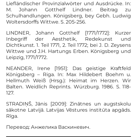
Liefländischer Provinzialwörter und Ausdrücke. In:
M. Johann Gotthelf Lindner. Beitrag zu
Schulhandlungen. Königsberg, bey Gebh. Ludwig
Woltersdorffs Wittwe. S. 205-256.
LINDNER, Johann Gotthelf [1771/1772]: Kurzer
Inbegriff der Aesthetik, Redekunst und
Dichtkunst. 1. Teil 1771, 2. Teil 1772; bei J. D. Zeysens
Wittwe und J.H. Hartungs Erben. Königsberg und
Leipzig, 1771/1772.
NEANDER, Irene [1951]: Das geistige Kraftfeld
Königsberg – Riga. In: Max Hildebert Boehm u.
Hellmuth Weiß (Hrsg.): Heimat im Herzen. Wir
Balten. Weidlich Reprints. Würzburg. 1986. S. 118-
127.
STRADIŅŠ, Jānis [2009]: Zinātnes un augstskolu
sākotne Latvijā. Latvijas Vēstures institūta apgāds.
Rīga.
Перевод: Анжелика Васкиневич.