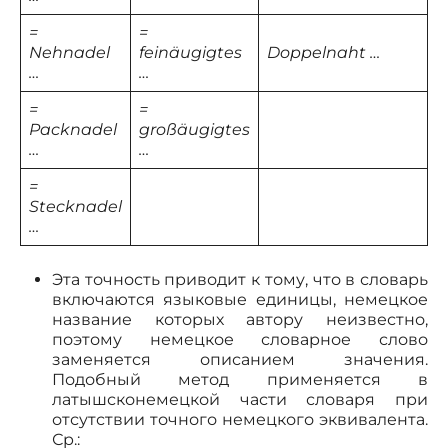
=
=
Nehnadel
feinäugigtes
Doppelnaht …
…
…
=
=
Packnadel
großäugigtes
…
…
=
Stecknadel
…
Эта точность приводит к тому, что в словарь
включаются языковые единицы, немецкое
название которых автору неизвестно,
поэтому немецкое словарное слово
заменяется описанием значения.
Подобный метод применяется в
латышсконемецкой части словаря при
отсутствии точного немецкого эквивалента.
Ср.: