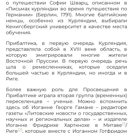
о путешествии Софии Шварц, описанном в
«Письмах курляндки во время путешествия по
Германии» (Берлин, 1791). Многие балтийские
немцы, особенно из Курляндии, выбирали
Кенигсбергский университет в качестве места
обучения.
Прибалтика, в первую очередь Курляндия,
представляла собой в XVIII веке область, в
которую эмигрировали многие жители
Восточной Пруссии. В первую очередь речь
шла о ремесленниках, которые оседали
большей частью в Курляндии, но иногда и в
Риге.
Более важную роль для Просвещения в
Прибалтике играла вторая группа (временных)
переселенцев – ученые. Можно вспомнить
здесь об Иоганне Георге Гамане – редакторе
газеты «Литовские новости о государственных,
научных и региональных делах» – и издателе
[1]
Иоганне Фридрихе Харткнохе в Митаве
/
[2]
Риге
, которые вместе с Иоганном Готфридом