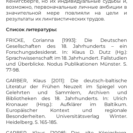
Кенигсберге, но их индивидуальные судьбы и,
возможно, первоначальные личные амбиции в
значительной мере повлияли на цели и
результаты их лингвистических трудов.
Список литературы:
FRICKE, Corianna [1993]: Die Deutschen
Gesellschaften des 18. Jahrhunderts – ein
Forschungsdesiderat. In: Klaus D. Dutz (Hg.):
Sprachwissenschaft im 18. Jahrhundert. Fallstudien
und Überblicke. Nodus Publikationen Münster. S.
77-98.
GARBER, Klaus [2011]: Die deutsch-baltische
Literatur der Frühen Neuzeit im Spiegel von
Gelehrten und Sammlern, Archiven und
Bibliotheken des 18. Jahrhunderts. In: Ulrich
Kronauer (Hrsg.): Aufklärer im Baltikum.
Europäischer Kontext und regionale
Besonderheiten. Universitätsverlag Winter.
Heidelberg. S. 165-185.
GARBER, Klaus [2008]: Das alte Königsberg.