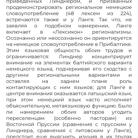
приведенных Линднером, и призванных
продемонстрировать региональное немецкое
словоупотребление (48 лексем из 224),
встречаются также и у Ланге. Так что, не
заявляя о подобном намерении, Ланге
включает в «Лексикон» регионализмы.
Осознанно или неосознанно он ориентируется
на немецкое словоупотребление в Прибалтике.
Этим языковая общность обоих трудов и
ограничивается: Линднер концентрирует
внимание на элементах балтийского варианта
немецкого языка, подчеркивая его сходство с
другими региональными вариантами и
оставляя на заднем плане роль
контактирующих с ним языков; для Ланге в
центре внимания оказывается латышский язык,
при этом немецкий язык часто исполняет
объяснительную, метаязыковую функцию. Было
ли намерением обоих авторов угодить
переселенцам (особенно пасторам) из
Восточной Пруссии (сравнения с прусским у
Линднера, сравнения с литовским у Ланге),
предстоит еще выяснить, изучив в их трудах