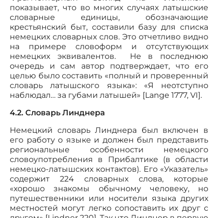
показывает, что во многих случаях латышские
словарные единицы, обозначающие
крестьянский быт, составили базу для списка
немецких словарных слов. Это отчетливо видно
на примере словоформ и отсутствующих
немецких эквивалентов. Не в последнюю
очередь и сам автор подтверждает, что его
целью было составить «полный и проверенный
словарь латышского языка»: «Я неотступно
наблюдал… за губами латышей» [Lange 1777, VI].
4.2. Словарь Линднера
Немецкий словарь Линднера был включен в
его работу о языке и должен был представить
региональные особенности немецкого
словоупотребления в Прибалтике (в области
немецко-латышских контактов). Его «Указатель»
содержит 224 словарных слова, которые
«хорошо знакомы обычному человеку, но
путешественники или носители языка других
местностей могут легко сопоставить их друг с
другом» [Lindner 220]. Так что Линднер в первую