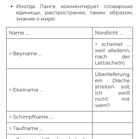
Иногда Ланге комментирует словарные
единицы, распространяя, таким образом,
знание о мире:
Name …
Nordlicht …
= scheinet …
weil allsdenn,
= Beyname …
nach der
Lettische(n)
Überlieferung
ein Drache
streiten soll;
= Ekelname …
ich weiß
nicht: mit
wem?
= Schimpfname …
= Taufname …