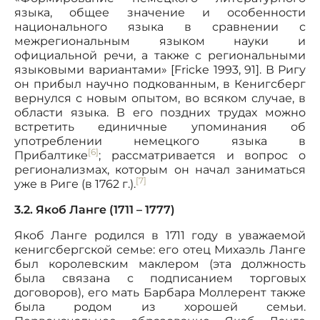
языка, общее значение и особенности
национального языка в сравнении с
межрегиональным языком науки и
официальной речи, а также с региональными
языковыми вариантами» [Fricke 1993, 91]. В Ригу
он прибыл научно подкованным, в Кенигсберг
вернулся с новым опытом, во всяком случае, в
области языка. В его поздних трудах можно
встретить единичные упоминания об
употреблении немецкого языка в
[6]
Прибалтике
; рассматривается и вопрос о
регионализмах, которым он начал заниматься
[7]
уже в Риге (в 1762 г.).
3.2. Якоб Ланге (1711 – 1777)
Якоб Ланге родился в 1711 году в уважаемой
кенигсбергской семье: его отец Михаэль Ланге
был королевским маклером (эта должность
была связана с подписанием торговых
договоров), его мать Барбара Моллерент также
была родом из хорошей семьи.