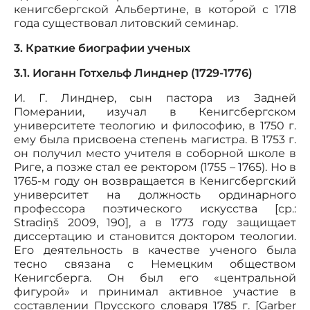
кенигсбергской Альбертине, в которой с 1718
года существовал литовский семинар.
3. Краткие биографии ученых
3.1. Иоганн Готхельф Линднер (1729-1776)
И. Г. Линднер, сын пастора из Задней
Померании, изучал в Кенигсбергском
университете теологию и философию, в 1750 г.
ему была присвоена степень магистра. В 1753 г.
он получил место учителя в соборной школе в
Риге, а позже стал ее ректором (1755 – 1765). Но в
1765-м году он возвращается в Кенигсбергский
университет на должность ординарного
профессора поэтического искусства [ср.:
Stradiņš 2009, 190], а в 1773 году защищает
диссертацию и становится доктором теологии.
Его деятельность в качестве ученого была
тесно связана с Немецким обществом
Кенигсберга. Он был его «центральной
фигурой» и принимал активное участие в
составлении Прусского словаря 1785 г. [Garber