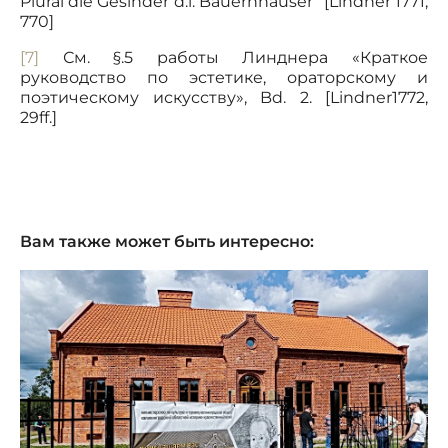
Plural die Gesinder d.i. Bauernhäuser“ [Lindner 1771,
770]
[7]
См. §.5 работы Линднера «Краткое
руководство по эстетике, ораторскому и
поэтическому искусству», Bd. 2. [Lindner1772,
29ff.]
Вам также может быть интересно: