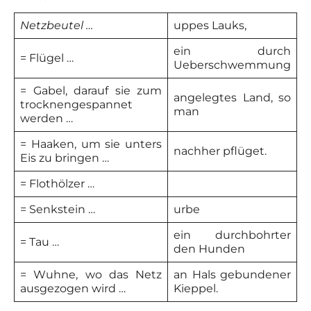
Netzbeutel …
uppes Lauks,
ein durch
= Flügel …
Ueberschwemmung
= Gabel, darauf sie zum
angelegtes Land, so
trocknengespannet
man
werden …
= Haaken, um sie unters
nachher pflüget.
Eis zu bringen …
= Flothölzer …
= Senkstein …
urbe
ein durchbohrter
= Tau …
den Hunden
= Wuhne, wo das Netz
an Hals gebundener
ausgezogen wird …
Kieppel.