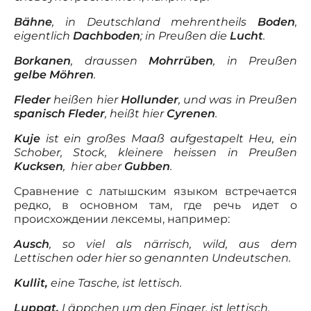
Bähne
, in Deutschland mehrentheils
Boden
,
eigentlich
Dachboden
; in Preußen die
Lucht
.
Borkanen
, draussen
Mohrrüben
, in Preußen
gelbe Möhren
.
Fleder
heißen hier
Hollunder
, und was in Preußen
spanisch Fleder
, heißt hier
Cyrenen
.
Kuje
ist ein großes Maaß aufgestapelt Heu, ein
Schober, Stock, kleinere heissen in Preußen
Kucksen
, hier aber
Gubben
.
Сравнение с латышским языком встречается
редко, в основном там, где речь идет о
происхождении лексемы, например:
Ausch
, so viel als närrisch, wild, aus dem
Lettischen oder hier so genannten Undeutschen.
Kullit,
eine Tasche, ist lettisch.
Luppat,
Läppchen um den Finger, ist lettisch.