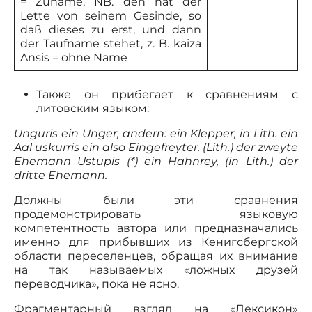
= Zuname, NB. den hat der
Lette von seinem Gesinde, so
daß dieses zu erst, und dann
der Taufname stehet, z. B. kaiza
Ansis = ohne Name
Также он прибегает к сравнениям с
литовским языком:
Unguris ein Unger, andern: ein Klepper, in Lith. ein
Aal uskurris ein also Eingefreyter. (Lith.) der zweyte
Ehemann Ustupis (*) ein Hahnrey, (in Lith.) der
dritte Ehemann.
Должны были эти сравнения
продемонстрировать языковую
компетентность автора или предназначались
именно для прибывших из Кенигсбергской
области переселенцев, обращая их внимание
на так называемых «ложных друзей
переводчика», пока не ясно.
Фрагментарный взгляд на «Лексикон»