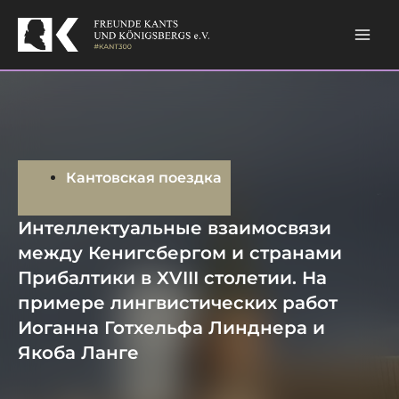
Skip
Mai
to
content
Men
Кантовская поездка
Интеллектуальные взаимосвязи
между Кенигсбергом и странами
Прибалтики в XVIII столетии. На
примере лингвистических работ
Иоганна Готхельфа Линднера и
Якоба Ланге