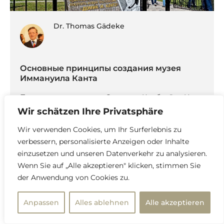
Dr. Thomas Gädeke
Основные принципы создания музея
Иммануила Канта
Перевод с немецкого: Светлана Колбанёва На
мой взгляд, важно, чтобы труды Канта, не
Wir schätzen Ihre Privatsphäre
являясь, может быть, центром музея, всё же […]
Weiter lesen
Wir verwenden Cookies, um Ihr Surferlebnis zu
verbessern, personalisierte Anzeigen oder Inhalte
einzusetzen und unseren Datenverkehr zu analysieren.
Wenn Sie auf „Alle akzeptieren" klicken, stimmen Sie
der Anwendung von Cookies zu.
Anpassen
Alles ablehnen
Alle akzeptieren