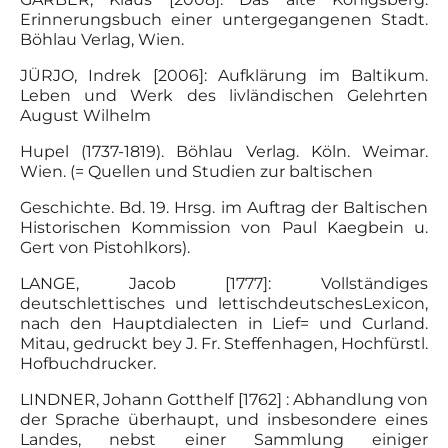
Erinnerungsbuch einer untergegangenen Stadt.
Böhlau Verlag, Wien.
JÜRJO, Indrek [2006]: Aufklärung im Baltikum.
Leben und Werk des livländischen Gelehrten
August Wilhelm
Hupel (1737-1819). Böhlau Verlag. Köln. Weimar.
Wien. (= Quellen und Studien zur baltischen
Geschichte. Bd. 19. Hrsg. im Auftrag der Baltischen
Historischen Kommission von Paul Kaegbein u.
Gert von Pistohlkors).
LANGE, Jacob [1777]: Vollständiges
deutschlettisches und lettischdeutschesLexicon,
nach den Hauptdialecten in Lief= und Curland.
Mitau, gedruckt bey J. Fr. Steffenhagen, Hochfürstl.
Hofbuchdrucker.
LINDNER, Johann Gotthelf [1762] : Abhandlung von
der Sprache überhaupt, und insbesondere eines
Landes, nebst einer Sammlung einiger