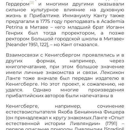
[3]
Гердером
и многими другими оказывали
сильное культурное влияние на духовную
жизнь в Прибалтике. Иммануилу Канту также
предлагали в 1775 году преподавать в Academia
Petrina в Митаве – «его младший брат Иоганн
Генрих был тогда проректором, а позже
ректором Большой городской школы в Митаве»
[Neander 1951, 122], – но Кант отказался.
Взаимосвязи с Кенигсбергом проявлялись и в
других формах, например, через
книгопечатание, при этом большое значение
имели личные знакомства и связи.
Лексикон
Ланге тоже вначале был передан издателю в
Кенигсберге. Но этот проект, к сожалению, не
удался. Однако многие произведения
прибалтийских авторов были напечатаны в
Кенигсберге, например, сочинение
естествоиспытателя Якоба Беньямина Фишера
(он принадлежал к кругу знакомых Ланге «Опыт
естественной истории Ливляндии» (1791) –
первое описание природы Ливляндии [Stradiņš