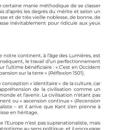
une certaine manie méthodique de se classer
ais d’après les degrés du mérite et selon un
se et de très vieille noblesse, de bonne, de
passe inévitablement pour ridicule aux yeux
 notre continent, à l’âge des Lumières, est
onséquent, le travail d’un perfectionnement
r l’ultime bénéficiaire : « C’est en Occident
nsion sur la terre » (
Réflexion
1501).
conception « identitaire » de la culture, car
te appréhension de la civilisation comme un
de et l’avenir. La civilisation n’étant pas
ent ou « ascension continue » (
Recension
liste – et il arrive que Kant s’en prenne à
isse en héritage.
de l’Europe n’est pas supranationaliste, mais
atriotisme au sens politique, et il encourage