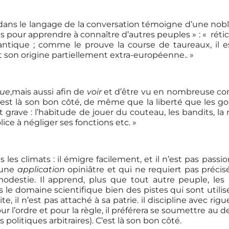
ns le langage de la conversation témoigne d’une noble fie
pour apprendre à connaître d’autres peuples » : « réticen
omantique ; comme le prouve la course de taureaux, il 
ût son origine partiellement extra-européenne.. »
que
,mais aussi afin de
voir
et d’être vu en nombreuse comp
’est là son bon côté, de même que la liberté que les gon
st grave : l’habitude de jouer du couteau, les bandits, 
lice à négliger ses fonctions etc. »
s les climats : il émigre facilement, et il n’est pas pas
à une
application
opiniâtre et qui ne requiert pas précis
modestie. Il apprend, plus que tout autre peuple, les 
ans le domaine scientifique bien des pistes qui sont utilis
te, il n’est pas attaché à sa patrie. il discipline avec rig
’ordre et pour la règle, il préférera se soumettre au d
litiques arbitraires). C’est là son bon côté.