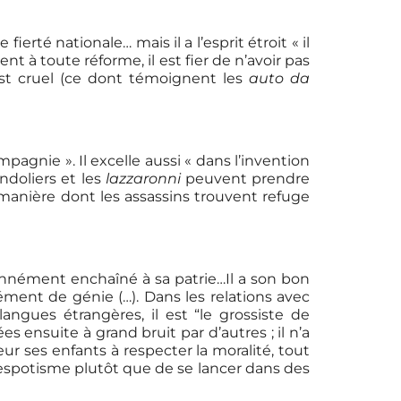
rté nationale… mais il a l’esprit étroit « il
t à toute réforme, il est fier de n’avoir pas
est cruel (ce dont témoignent les
auto da
agnie ». Il excelle aussi « dans l’invention
doliers et les
lazzaronni
peuvent prendre
la manière dont les assassins trouvent refuge
sionnément enchaîné à sa patrie…Il a son bon
ément de génie (…). Dans les relations avec
langues étrangères, il est “le grossiste de
ées ensuite à grand bruit par d’autres ; il n’a
ueur ses enfants à respecter la moralité, tout
espotisme plutôt que de se lancer dans des