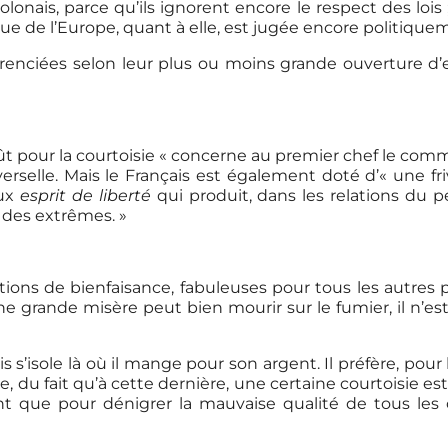
lonais, parce qu’ils ignorent encore le respect des lois 
urque de l’Europe, quant à elle, est jugée encore politiq
enciées selon leur plus ou moins grande ouverture d’esp
oût pour la courtoisie « concerne au premier chef le co
rselle. Mais le Français est également doté d’« une fr
eux
esprit de liberté
qui produit, dans les relations du p
 des extrêmes. »
tions de bienfaisance, fabuleuses pour tous les autres p
e grande misère peut bien mourir sur le fumier, il n’est 
is s’isole là où il mange pour son argent. Il préfère, po
te, du fait qu’à cette dernière, une certaine courtoisie e
t que pour dénigrer la mauvaise qualité de tous les c