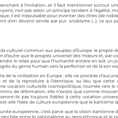
 penchant à l’imitation…et il faut mentionner surtout 
itoyens, non pas selon un principe tendant à l’égalité, m
ique, il est inépuisable pour inventer des
titres
(de nobles
int d’en devenir servile par pur snobisme (…), ce qui 
fonds culturel commun aux peuples d’Europe: le propre de
rien d’autre que le progrès universel des mœurs
et, par c
ndre le relais pour que l’humanité entière en soit un jou
ogrès du genre humain vers la perfection et de là son expa
e de la civilisation en Europe : elle ne procède d’aucune 
ure et de la reproduire à l’identique, au lieu que cet
vocation culturelle cosmopolitique, tournée vers le mon
continu de réformation, elle n’existe que comme mouvem
eront-ils pas toujours fidèles à cette vocation universa
est-elle l’Idée de culture européenne que le kantisme la
 l’unité européenne, c’est parce que la vision kantienne 
n tranchée entre le nationalisme au sens ethnique et le p