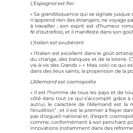
L’Espagnol est fier
« Sa grandiloquence qui se signale jusque da
n’apprend rien des étrangers, ne voyage pas 
à travailler ; son esprit est d’humeur r
fé d’autrefois
), et il manifeste dans son go
L’italien est exubérant
« l’Italien est excellent dans le
goût artisti
du change, des banques et de la loterie. C
vis-à-vis des Grands » « Mais voici ce qui e
dans des lieux saints, la propension de la po
L’Allemand est cosmopolite
« Il est l’homme de tous les pays et de tou
côté dans tout ce qui s’accomplit grâce 
autrui, le caractère de l’Allemand est la 
l’érudition” ; et il est le premier à frayer d
pas d’orgueil national et, d’esprit cosmopoli
comme, conformément à son penchant pour l
innovations (notamment dans des réformes po