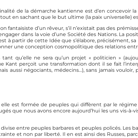
inalité de la démarche kantienne est d’en concevoir la 
tout en sachant que le but ultime (la paix universelle) est
tion fantaisiste d’un rêveur, s’il n’existait pas des prémis
’engager dans la voie d’une Société des Nations. La posi
’est à partir de cette Idée que s’élabore, précisément, sa 
yonner une conception cosmopolitique des relations entr
tant qu’elle ne sera qu’un projet « politicien » (aujo
Kant perçoit une transformation dont il se fait l’interp
mais aussi négociants, médecins…), sans jamais vouloir, 
 elle est formée de peuples qui diffèrent par le régime
jugés que nous avons encore aujourd’hui les uns vis-à-v
ivise entre peuples barbares et peuples policés. Les barba
ainte et non par liberté. Il en est ainsi des Russes, pa