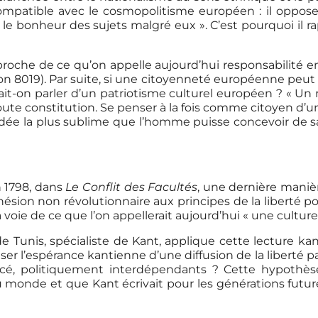
mpatible avec le cosmopolitisme européen : il oppose 
e le bonheur des sujets malgré eux ». C’est pourquoi il 
roche de ce qu’on appelle aujourd’hui responsabilité env
on 8019). Par suite, si une citoyenneté européenne peut v
it-on parler d’un patriotisme culturel européen ? « Un r
toute constitution. Se penser à la fois comme citoyen 
’idée la plus sublime que l’homme puisse concevoir de s
n 1798, dans
Le Conflit des Facultés
, une dernière manièr
n non révolutionnaire aux principes de la liberté polit
a voie de ce que l’on appellerait aujourd’hui « une culture
 de Tunis, spécialiste de Kant, applique cette lecture 
er l’espérance kantienne d’une diffusion de la liberté p
é, politiquement interdépendants ? Cette hypothèse
u monde et que Kant écrivait pour les générations futures