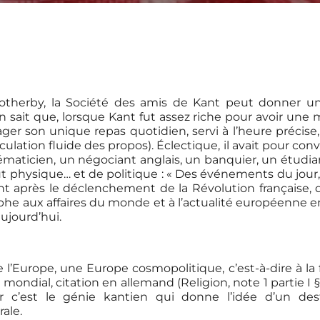
therby, la Société des amis de Kant peut donner un 
 sait que, lorsque Kant fut assez riche pour avoir une m
tager son unique repas quotidien, servi à l’heure précis
rculation fluide des propos). Éclectique, il avait pour c
maticien, un négociant anglais, un banquier, un étudian
 physique… et de politique : « Des événements du jour, de
nt après le déclenchement de la Révolution française, d
sophe aux affaires du monde et à l’actualité européenne e
ujourd’hui.
l’Europe, une Europe cosmopolitique, c’est-à-dire à la fo
ndial, citation en allemand (Religion, note 1 partie I 
ar c’est le génie kantien qui donne l’idée d’un de
ale.