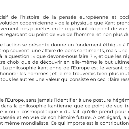
sif de l’histoire de la pensée européenne et occ
révolution copernicienne » de la physique que Kant prend
ent des planètes en le regardant du point de vue d
les regardant du point de vue de l’homme, et non plus du
de l’action se présente donne un fondement éthique à 
op souvent, une affaire de bons sentiments, mais une mo
la question : « que devons-nous faire ? », et que les ré
utre choix que de découvrir en elle-même le but ultime 
. La philosophie kantienne de l’Europe est le versant po
à honorer les hommes ; et je me trouverais bien plus inut
us les autres une valeur qui consiste en ceci : faire resso
de l’Europe, sans jamais l’identifier à une posture hég
dans la philosophie kantienne que ce point de vue trou
» ou « cosmopolitique » du fait qu’elle prend pour
passée et en vue de son histoire future. A cet égard, l
t même mondialiste. Ce qui importe est la contribution