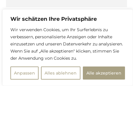
Wir schätzen Ihre Privatsphäre
Wir verwenden Cookies, um Ihr Surferlebnis zu
verbessern, personalisierte Anzeigen oder Inhalte
einzusetzen und unseren Datenverkehr zu analysieren.
Wenn Sie auf „Alle akzeptieren" klicken, stimmen Sie
der Anwendung von Cookies zu.
Anpassen
Alles ablehnen
Alle akzeptieren
Prof. Dr. Iwan Kopzew
Geschichte
Kant und die Frauen
Allgemeines: Kant ϋber die Berufung (Mission) der
Frau Die Frauen haben im Leben Immanuel Kants
keine bestimmende oder auch bedeutende […]